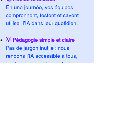
En une journée, vos équipes
comprennent, testent et savent
utiliser l’IA dans leur quotidien.
💡 Pédagogie simple et claire
Pas de jargon inutile : nous
rendons l’IA accessible à tous,
quel que soit le niveau de départ.
🤝 Accompagnement OPCO
Toutes nos formations peuvent être
financées via votre OPCO, en
partenariat avec un organisme
certifié Qualiopi.